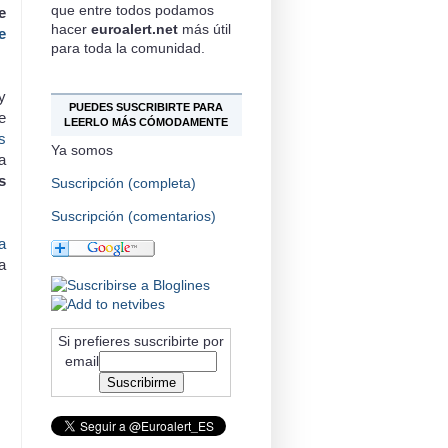
que entre todos podamos
e
hacer
euroalert.net
más útil
e
para toda la comunidad.
y
PUEDES SUSCRIBIRTE PARA
e
LEERLO MÁS CÓMODAMENTE
s
Ya somos
a
s
Suscripción (completa)
Suscripción (comentarios)
a
a
Si prefieres suscribirte por
email