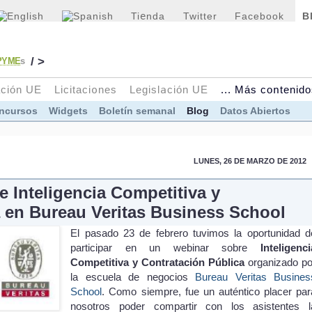
Ti
e
nda
Twitter
Facebook
B
/ >
PYME
s
ación UE
Licitaci
o
nes
Legisl
a
ción UE
... Más co
n
tenid
oncursos
Widgets
Boletín semanal
Blog
Datos Abiertos
LUNES, 26 DE MARZO DE 2012
e Inteligencia Competitiva y
a en Bureau Veritas Business School
El pasado 23 de febrero tuvimos la oportunidad d
participar en un webinar sobre
Inteligenci
Competitiva y Contratación Pública
organizado po
la escuela de negocios
Bureau Veritas Busines
School
. Como siempre, fue un auténtico placer par
nosotros poder compartir con los asistentes l