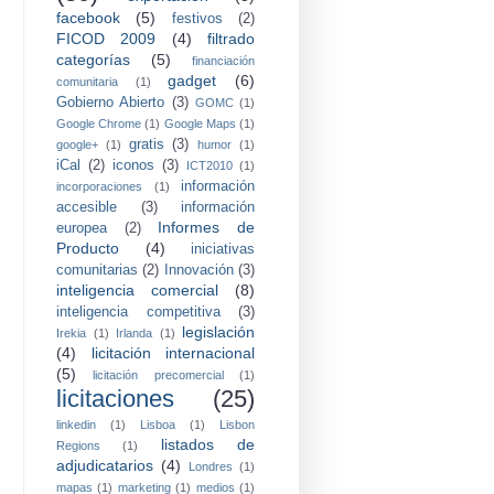
facebook
(5)
festivos
(2)
FICOD 2009
(4)
filtrado
categorías
(5)
financiación
gadget
(6)
comunitaria
(1)
Gobierno Abierto
(3)
GOMC
(1)
Google Chrome
(1)
Google Maps
(1)
gratis
(3)
google+
(1)
humor
(1)
iCal
(2)
iconos
(3)
ICT2010
(1)
información
incorporaciones
(1)
accesible
(3)
información
Informes de
europea
(2)
Producto
(4)
iniciativas
comunitarias
(2)
Innovación
(3)
inteligencia comercial
(8)
inteligencia competitiva
(3)
legislación
Irekia
(1)
Irlanda
(1)
(4)
licitación internacional
(5)
licitación precomercial
(1)
licitaciones
(25)
linkedin
(1)
Lisboa
(1)
Lisbon
listados de
Regions
(1)
adjudicatarios
(4)
Londres
(1)
mapas
(1)
marketing
(1)
medios
(1)