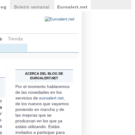
log
Boletín semanal
Euroalert.net
os
Ti
e
nda
ACERCA DEL BLOG DE
EUROALERT.NET
Por el momento hablaremos
de las novedades en los
servicios de
euroalert.net
,
e
de los nuevos que vayamos
a
poniendo en marcha y de
r
las mejoras que se
s
produzcan en los que ya
a
estáis utilizando. Estáis
a
invitados a participar para