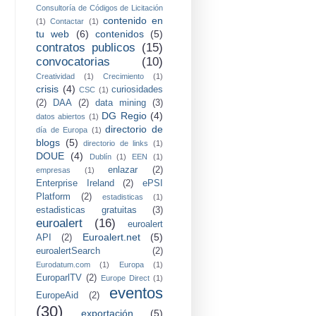
Consultoría de Códigos de Licitación
contenido en
(1)
Contactar
(1)
tu web
(6)
contenidos
(5)
contratos publicos
(15)
convocatorias
(10)
Creatividad
(1)
Crecimiento
(1)
crisis
(4)
curiosidades
CSC
(1)
(2)
DAA
(2)
data mining
(3)
DG Regio
(4)
datos abiertos
(1)
directorio de
día de Europa
(1)
blogs
(5)
directorio de links
(1)
DOUE
(4)
Dublín
(1)
EEN
(1)
enlazar
(2)
empresas
(1)
Enterprise Ireland
(2)
ePSI
Platform
(2)
estadisticas
(1)
estadisticas gratuitas
(3)
euroalert
(16)
euroalert
Euroalert.net
(5)
API
(2)
euroalertSearch
(2)
Eurodatum.com
(1)
Europa
(1)
EuroparlTV
(2)
Europe Direct
(1)
eventos
EuropeAid
(2)
(30)
exportación
(5)