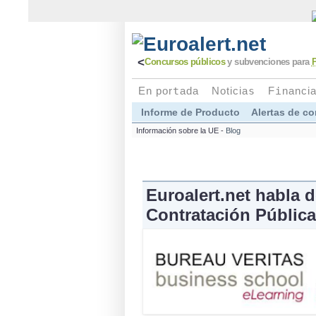
<
Concursos públicos
y subvenciones para
En por
t
ada
Noticia
s
F
i
nanci
Informe de Producto
Alertas de c
Información sobre la UE -
Blog
Euroalert.net habla d
Contratación Públic