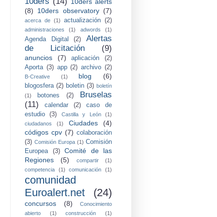
10ders
(14)
10ders alerts
(8)
10ders observatory
(7)
actualización
(2)
acerca de
(1)
administraciones
(1)
adwords
(1)
Alertas
Agenda Digital
(2)
de Licitación
(9)
anuncios
(7)
aplicación
(2)
Aporta
(3)
app
(2)
archivo
(2)
blog
(6)
B-Creative
(1)
blogosfera
(2)
boletin
(3)
boletín
Bruselas
botones
(2)
(1)
(11)
calendar
(2)
caso de
estudio
(3)
Castilla y León
(1)
Ciudades
(4)
ciudadanos
(1)
códigos cpv
(7)
colaboración
(3)
Comisión
Comisión Europa
(1)
Comité de las
Europea
(3)
Regiones
(5)
compartir
(1)
competencia
(1)
comunicación
(1)
comunidad
Euroalert.net
(24)
concursos
(8)
Conocimiento
abierto
(1)
construcción
(1)